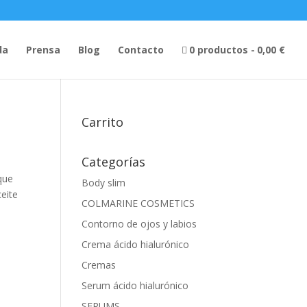
da
Prensa
Blog
Contacto
0 productos
0,00 €
Carrito
Categorías
que
Body slim
eite
COLMARINE COSMETICS
Contorno de ojos y labios
Crema ácido hialurónico
Cremas
Serum ácido hialurónico
SERUMS