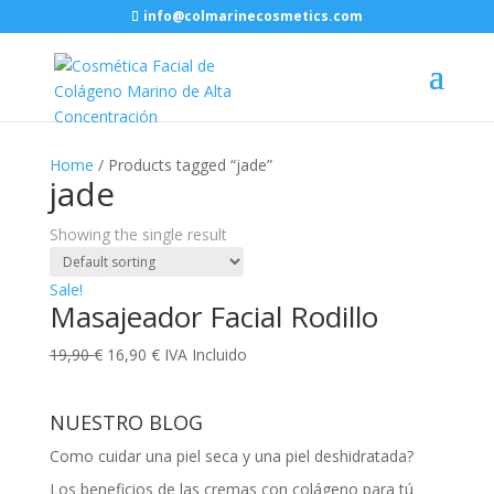
info@colmarinecosmetics.com
Home
/ Products tagged “jade”
jade
Showing the single result
Sale!
Masajeador Facial Rodillo
Original
Current
19,90
€
16,90
€
IVA Incluido
price
price
was:
is:
NUESTRO BLOG
19,90 €.
16,90 €.
Como cuidar una piel seca y una piel deshidratada?
Los beneficios de las cremas con colágeno para tú